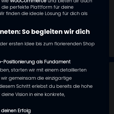
artner
n wie
WooCommerce
und bieten dir auch
apierkram:
Wir übernehmen die komplette Abwickl
die perfekte Plattform für deine
stellung für dich.
ir finden die ideale Lösung für dich als
en
ten: So begleiten wir dich
mmer
artner
artner
 der ersten Idee bis zum florierenden Shop
-Positionierung als Fundament
mmer
mmer
ben, starten wir mit einem detaillierten
mmer
 wir gemeinsam die einzigartige
diesem Schritt erlebst du bereits die hohe
mmer
 deine Vision in eine konkrete,
mme zu, dass meine Angaben aus dem Kontaktform
rtung meiner Anfrage erhoben und verarbeitet 
 deinen Erfolg
Ich habe die
Datenschutzerklärung
gelesen.