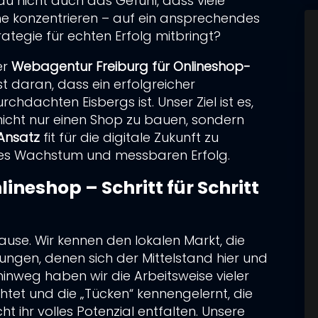
du nicht auch das Gefühl, dass viele
he konzentrieren – auf ein ansprechendes
herrschst & Deinen Online-Shop-Umsatz um
rategie für echten Erfolg mitbringt?
nung: So verwandelst Du Website-
er
Webagentur Freiburg für Onlineshop-
st daran, dass ein erfolgreicher
egie!
chdachten Eisbergs ist. Unser Ziel ist es,
icht nur einen Shop zu bauen, sondern
-Ansatz
fit für die digitale Zukunft zu
iges Wachstum und messbaren Erfolg.
ineshop – Schritt für Schritt
ause. Wir kennen den lokalen Markt, die
ungen, denen sich der Mittelstand hier und
 du wirklich so gehen – und d
inweg haben wir die Arbeitsweise vieler
rrenz das Feld überlassen?
et und die „Tücken“ kennengelernt, die
t ihr volles Potenzial entfalten. Unsere