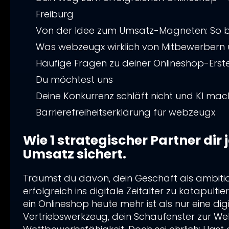
Freiburg
Von der Idee zum Umsatz-Magneten: So be
Was webzeugx wirklich von Mitbewerbern u
Häufige Fragen zu deiner Onlineshop-Erst
Erfolgsgeschichten, die für sich spreche
Du möchtest uns
Ist ein Full-Service-Ansatz nicht viel zu
Deine Konkurrenz schläft nicht und KI mac
Kann ich meinen Onlineshop dann über
Werbeagentur Freiburg gesucht?
Barrierefreiheitserklärung für webzeugx
Was unterscheidet webzeugx wirklich 
Warum suchmaschinen- freundliche Titl
Wie lange dauert es, bis mein Onlinesho
das Fundament deiner digitalen Sichtbar
Unser Ansatz zur Barrierefreiheit
Wie 1 strategischer Partner dir
Schluss mit Alibi-Marketing: Die Conten
Barrierefreiheitsfunktionen
Umsatz sichert.
Deine Webagentur Freiburg für Onlinesh
Feedback und Kontakt
Dein Online-Vertriebs-Turbo: Wie Du mit
Träumst du davon, dein Geschäft als ambit
erfolgreich ins digitale Zeitalter zu katapulti
sofort Leads zu Kunden machst
ein Onlineshop heute mehr ist als nur eine digit
Dein Digitaler Vorsprung 2026: Wie dei
Vertriebswerkzeug, dein Schaufenster zur Wel
Hacks die Konkurrenz überflügelt!