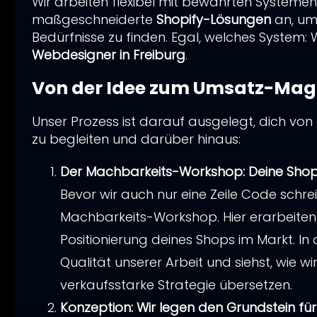
ANsprechp
Wir arbeiten flexibel mit bewährten Systeme
*
*
Kein P
*
Themen
maßgeschneiderte
Shopify-Lösungen
an, um 
Antrag
*
Bedürfnisse zu finden. Egal, welches System: W
Webseite
Webseite
Email
*
*
Webdesigner in Freiburg
.
Unternehm
*
Budget
*
*
Von der Idee zum Umsatz-Magne
Projekt-
Projekt-
Telefonnu
Budget
Budget
ANsprechp
*
ANsprechp
*
*
*
Unser Prozess ist darauf ausgelegt, dich von
*
Email
Email
zu begleiten und darüber hinaus:
Message
*
*
Webseite
*
Email
*
*
Der Machbarkeits-Workshop: Deine Shop
Telefonnu
Telefonnu
*
*
Bevor wir auch nur eine Zeile Code schrei
Email
Telefonnu
*
*
Machbarkeits-Workshop. Hier erarbeiten
Message
Message
Positionierung deines Shops im Markt. In 
*
*
Telefonnu
Message
Qualität unserer Arbeit und siehst, wie wir
*
*
Name
Ich sti
verkaufsstarke Strategie übersetzen.
Message
Beantwo
Konzeption: Wir legen den Grundstein für
*
dürfen. 