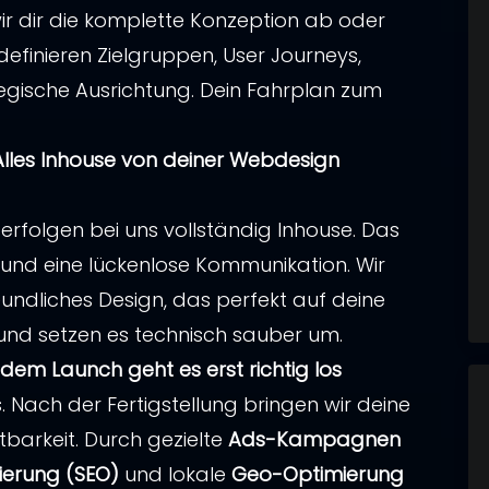
 dir die komplette Konzeption ab oder
definieren Zielgruppen, User Journeys,
al‑Analyse erhalten →
mme zu, dass meine Angaben aus dem Kontaktform
mme zu, dass meine Angaben aus dem Kontaktform
egische Ausrichtung. Dein Fahrplan zum
rtung meiner Anfrage erhoben und verarbeitet 
rtung meiner Anfrage erhoben und verarbeitet 
mme zu, dass meine Angaben aus dem Kontaktform
Ich habe die
Ich habe die
Datenschutzerklärung
Datenschutzerklärung
gelesen.
gelesen.
rtung meiner Anfrage erhoben und verarbeitet 
lles Inhouse von deiner Webdesign
Ich habe die
Datenschutzerklärung
gelesen.
mme zu, dass meine Angaben aus dem Kontaktform
OSTENFREIEN SEO-AUDIT SICHERN!
OSTENFREIEN SEO-AUDIT SICHERN!
rtung meiner Anfrage erhoben und verarbeitet 
al‑Analyse erhalten →
rfolgen bei uns vollständig Inhouse. Das
Ich habe die
Datenschutzerklärung
gelesen.
 und eine lückenlose Kommunikation. Wir
OSTENFREIEN SEO-AUDIT SICHERN!
undliches Design, das perfekt auf deine
 und setzen es technisch sauber um.
 dem Launch geht es erst richtig los
s. Nach der Fertigstellung bringen wir deine
tbarkeit. Durch gezielte
Ads-Kampagnen
erung (SEO)
und lokale
Geo-Optimierung