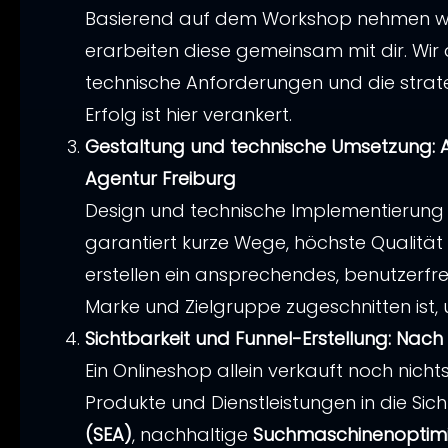
Basierend auf dem Workshop nehmen wir
erarbeiten diese gemeinsam mit dir. Wir 
Potenzi
Name
Name
Ich sti
Ich sti
technische Anforderungen und die strat
Beantwo
Beantwo
Name
Ich sti
Erfolg ist hier verankert.
dürfen. 
dürfen. 
Beantwo
Gestaltung und technische Umsetzung: A
dürfen. 
Name
Ich sti
JETZT K
JETZT K
Agentur Freiburg
Beantwo
Potenzi
Design und technische Implementierung e
dürfen. 
garantiert kurze Wege, höchste Qualität
JETZT K
erstellen ein ansprechendes, benutzerfre
Marke und Zielgruppe zugeschnitten ist,
Sichtbarkeit und Funnel-Erstellung: Nach
Ein Onlineshop allein verkauft noch nicht
Produkte und Dienstleistungen in die Sich
(SEA)
, nachhaltige
Suchmaschinenoptimi