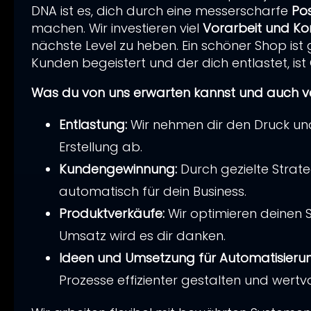
DNA ist es, dich durch eine messerscharfe
Pos
➡ Gerade w
machen. Wir investieren viel
Vorarbeit und Ko
Kunden, me
nächste Level zu heben. Ein schöner Shop ist 
Während du 
Kunden begeistert und der dich entlastet, ist
Wer heute 
Hol dir
noch von „f
Was du von uns erwarten kannst und auch ve
zurück.
Entlastung:
Wir nehmen dir den Druck un
Unternehm
*
➡ Nutze die
Erstellung ab.
Die BAFA f
dein Poten
➡ Nutze die
➡ Nutze die
Kundengewinnung:
Durch gezielte Strat
Webseite
Online-Marke
Strategie,
*
dein Poten
dein Poten
automatisch für dein Business.
stressfrei 
entspannt 
Strategie,
Strategie,
Produktverkäufe:
Wir optimieren deinen 
Themen
entspannt 
entspannt 
Klarer 
*
Unternehm
Umsatz wird es dir danken.
deine 
*
Unternehm
Unternehm
Ideen und Umsetzung für Automatisierung 
Budget
*
*
Premiu
*
Webseite
Prozesse effizienter gestalten und wertvo
überni
*
ANsprechp
ANsprechp