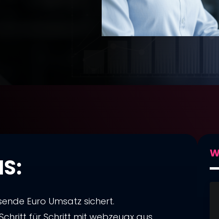
W
S:
usende Euro Umsatz sichert.
chritt für Schritt mit webzeugx aus