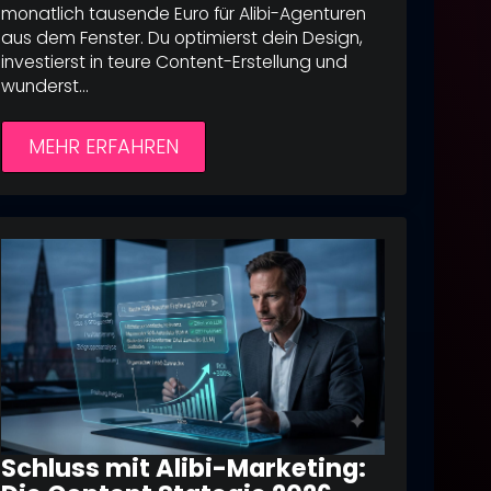
monatlich tausende Euro für Alibi-Agenturen
auf mehr
aus dem Fenster. Du optimierst dein Design,
henken.
investierst in teure Content-Erstellung und
wunderst…
dwann nur
Staat
MEHR ERFAHREN
e. Entdecke
n und
 uns um
e. Entdecke
e. Entdecke
ch zu 100 %
 dich
 uns um
 uns um
 dich
 dich
l-Analyse
 der Staat
Schluss mit Alibi-Marketing: