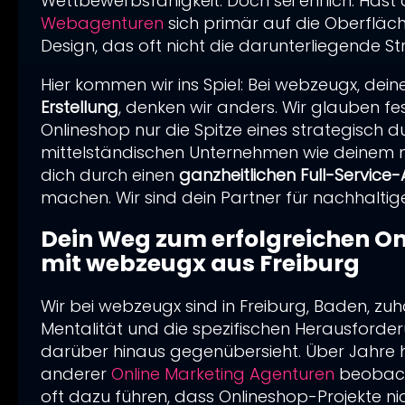
Wettbewerbsfähigkeit. Doch sei ehrlich: Hast 
Webagenturen
sich primär auf die Oberfläc
Dein Sales Funnel: Wie Du 5 Phasen be
Design, das oft nicht die darunterliegende St
bis zu 95% steigerst
Dein Gamechanger für Neukundengewin
Hier kommen wir ins Spiel: Bei webzeugx, dein
Erstellung
, denken wir anders. Wir glauben fe
Anfragen in Gold – Die 7-Schritte-Strat
Onlineshop nur die Spitze eines strategisch dur
mittelständischen Unternehmen wie deinem n
dich durch einen
ganzheitlichen Full-Service
machen. Wir sind dein Partner für nachhalt
Dein Weg zum erfolgreichen Onl
mit webzeugx aus Freiburg
Wir bei webzeugx sind in Freiburg, Baden, zuh
Mentalität und die spezifischen Herausforder
Willst
darüber hinaus gegenübersieht. Über Jahre h
Konku
anderer
Online Marketing Agenturen
beobacht
oft dazu führen, dass Onlineshop-Projekte nich