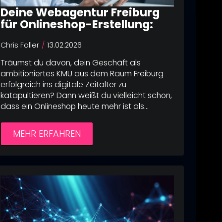
Deine Webagentur Freiburg
für Onlineshop-Erstellung:
ular zur
ular zur
werden
werden
Chris Faller
13.02.2026
ular zur
werden
Träumst du davon, dein Geschäft als
ambitioniertes KMU aus dem Raum Freiburg
ular zur
erfolgreich ins digitale Zeitalter zu
werden
katapultieren? Dann weißt du vielleicht schon,
dass ein Onlineshop heute mehr ist als…
MEHR ERFAHREN