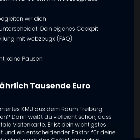
gleiten wir dich
nterscheidet: Dein eigenes Cockpit
ellung mit webzeugx (FAQ)
n – auch für dein Business
 teuer für mein KMU?
ht keine Pausen.
haupt noch selbst verwalten?
von anderen Webagenturen in Freiburg?
e-Tags und strategisches SEO Freiburg
p profitabel wird?
keit ist
 jährlich Tausende Euro
t Stategie 2026
op-Erstellung:
 unserer Webagentur in Freiburg jetzt
ioniertes KMU aus dem Raum Freiburg
eren? Dann weißt du vielleicht schon, dass
ale Visitenkarte. Er ist dein wichtigstes
ne Webagentur in Freiburg mit 3 Neuro-
t und ein entscheidender Faktor für deine