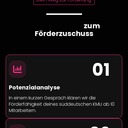
In 5 Schritten
zum
Förderzuschuss
01
Potenzialanalyse
Hol dir 50 % deiner
Beratungskosten vom
In einem kurzen Gespräch klären wir die
Förderfähigkeit deines süddeutschen KMU ab 10
Staat zurück.
Willst du wirklich so
Mitarbeitern.
gehen – und der
Konkurrenz das Feld