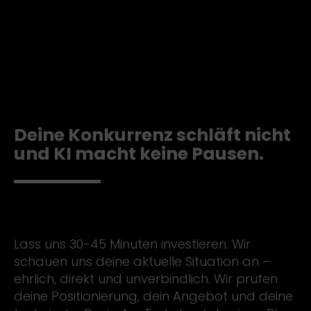
Deine Konkurrenz schläft nicht
und KI macht keine Pausen.
Lass uns 30-45 Minuten investieren. Wir
schauen uns deine aktuelle Situation an –
ehrlich, direkt und unverbindlich. Wir prüfen
deine Positionierung, dein Angebot und deine
technische Basis. Am Ende hast du einen Plan.
Ob du ihn mit uns umsetzt oder alleine,
entscheidest du.