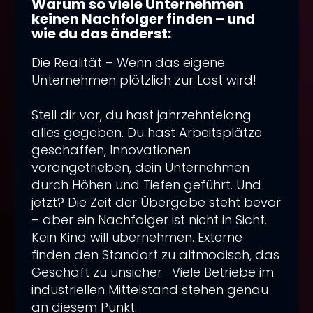
Warum so viele Unternehmen
Sichtbarkeit ist
Barrierefreiheitsfunktionen
keinen Nachfolger finden – und
wie du das änderst:
Schluss mit Alibi-Marketing: Die
Feedback und Kontakt
Content Stategie 2026
Die Realität – Wenn das eigene
Unternehmen plötzlich zur Last wird!
Deine Webagentur Freiburg für
Onlineshop-Erstellung:
Stell dir vor, du hast jahrzehntelang
Dein Online-Vertriebs-Turbo: Wie
alles gegeben. Du hast Arbeitsplätze
Du mit unserer Webagentur in
geschaffen, Innovationen
vorangetrieben, dein Unternehmen
Freiburg jetzt sofort Leads zu
durch Höhen und Tiefen geführt. Und
Kunden machst
jetzt? Die Zeit der Übergabe steht bevor
Dein Digitaler Vorsprung 2026: Wie
– aber ein Nachfolger ist nicht in Sicht.
deine Webagentur in Freiburg mit
Kein Kind will übernehmen. Externe
finden den Standort zu altmodisch, das
3 Neuro-Hacks die Konkurrenz
Geschäft zu unsicher. Viele Betriebe im
überflügelt!
industriellen Mittelstand stehen genau
Dein Sales Funnel: Wie Du 5 Phasen
an diesem Punkt.