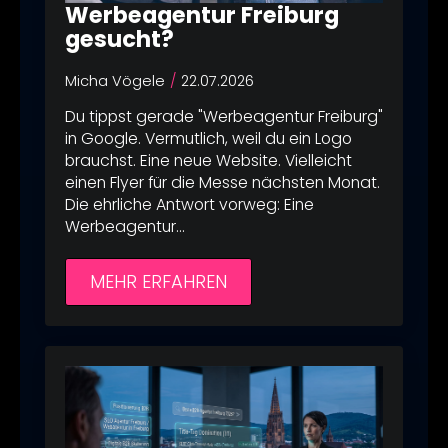
*
Werbeagentur Freiburg
Projekt-
Projekt-
Budget
Budget
gesucht?
Unternehmen
Telefonnummer
*
*
ANsprechpartner
*
*
*
Email
Email
Micha Vögele
22.07.2026
*
*
ANsprechpartner
Message
Du tippst gerade "Werbeagentur Freiburg"
Email
*
*
in Google. Vermutlich, weil du ein Logo
*
Telefonnummer
Telefonnummer
brauchst. Eine neue Website. Vielleicht
*
*
Webseite
einen Flyer für die Messe nächsten Monat.
Telefonnummer
*
Die ehrliche Antwort vorweg: Eine
*
Message
Message
Werbeagentur…
*
*
Email
Message
*
*
MEHR ERFAHREN
Name
Ich stimme zu, dass meine
Telefonnummer
*
Angaben aus dem
Kontaktformular zur Beantwortung
Message
meiner Anfrage erhoben und
*
verarbeitet werden dürfen. Ich
Name
Name
Ich stimme zu, dass meine
Ich stimme zu, dass meine
habe die
Datenschutzerklärung
Angaben aus dem
Angaben aus dem