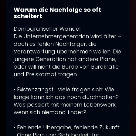
beherrschst & Deinen Online-
Warum die Nachfolge so oft
Shop-Umsatz um bis zu 95%
scheitert
steigerst
Demografischer Wandel:
Dein Gamechanger für
Die Unternehmergeneration wird älter –
doch es fehlen Nachfolger, die
Neukundengewinnung: So
Verantwortung übernehmen wollen. Die
verwandelst Du Website-
jüngere Generation hat andere Pläne,
Anfragen in Gold – Die 7-Schritte-
oder will nicht die Bürde von Bürokratie
Strategie!
und Preiskampf tragen.
• Existenzangst: Viele fragen sich: Wie
lange kann ich das noch durchhalten?
Was passiert mit meinem Lebenswerk,
wenn sich niemand findet?
• Fehlende Übergabe, fehlende Zukunft:
Ohne Plan und Sichtbarkeit für