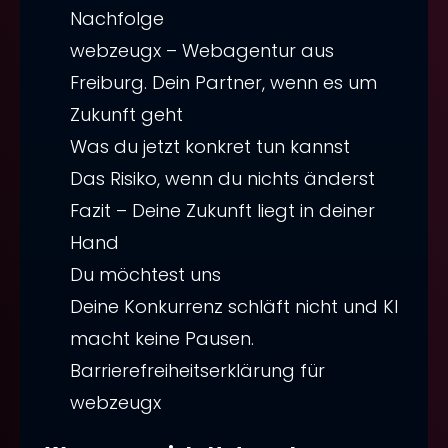
Nachfolge
webzeugx – Webagentur aus
Freiburg. Dein Partner, wenn es um
Zukunft geht
Was du jetzt konkret tun kannst
Das Risiko, wenn du nichts änderst
Fazit – Deine Zukunft liegt in deiner
Hand
Du möchtest uns
Deine Konkurrenz schläft nicht und KI
Werbeagentur Freiburg gesucht?
macht keine Pausen.
Warum suchmaschinen-
Barrierefreiheitserklärung für
freundliche Title-Tags und
webzeugx
strategisches SEO Freiburg das
Fundament deiner digitalen
Unser Ansatz zur Barrierefreiheit