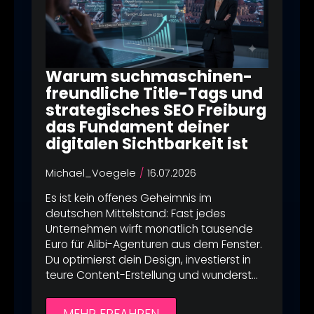
Name
Ich stimme zu, dass meine
gelesen.
Kontaktformular zur Beantwortung
Kontaktformular zur Beantwortung
Angaben aus dem
meiner Anfrage erhoben und
meiner Anfrage erhoben und
Kontaktformular zur Beantwortung
Potenzial‑Analyse erhalten →
verarbeitet werden dürfen. Ich
verarbeitet werden dürfen. Ich
meiner Anfrage erhoben und
habe die
habe die
Datenschutzerklärung
Datenschutzerklärung
verarbeitet werden dürfen. Ich
Warum suchmaschinen-
gelesen.
gelesen.
Name
Ich stimme zu, dass meine
habe die
Datenschutzerklärung
freundliche Title-Tags und
Angaben aus dem
strategisches SEO Freiburg
gelesen.
JETZT KOSTENFREIEN SEO-AUDIT
JETZT KOSTENFREIEN SEO-AUDIT
Kontaktformular zur Beantwortung
das Fundament deiner
SICHERN!
SICHERN!
meiner Anfrage erhoben und
digitalen Sichtbarkeit ist
Potenzial‑Analyse erhalten →
verarbeitet werden dürfen. Ich
habe die
Datenschutzerklärung
Michael_Voegele
16.07.2026
gelesen.
Es ist kein offenes Geheimnis im
deutschen Mittelstand: Fast jedes
JETZT KOSTENFREIEN SEO-AUDIT
Unternehmen wirft monatlich tausende
SICHERN!
Euro für Alibi-Agenturen aus dem Fenster.
Du optimierst dein Design, investierst in
teure Content-Erstellung und wunderst…
MEHR ERFAHREN